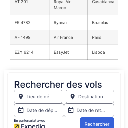
AT 201
Royal Air
Casablanca
09
Maroc
FR 4782
Ryanair
Bruselas
10
AF 1499
Air France
París
11
EZY 6214
EasyJet
Lisboa
12