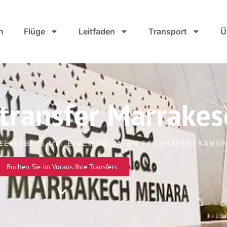
h
Flüge
Leitfaden
Transport
Ü
transfer Marrakes
SEERLEBNIS MIT EINEM PRIVATEN FLUGHAFENTRANSF
Buchen Sie im Voraus Ihre Transfers