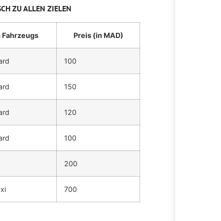
CH ZU ALLEN ZIELEN
s Fahrzeugs
Preis (in MAD)
ard
100
ard
150
ard
120
ard
100
200
xi
700