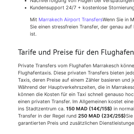
Nachverfolgung von Flügen bei Verspätungen
Kundensupport 24/7 + kostenlose Stornierun
Mit
Marrakech Airport Transfers
Wenn Sie in 
Sie einen stressfreien Transfer, der genau auf
ist.
Tarife und Preise für den Flughafe
Private Transfers vom Flughafen Marrakesch könne
Flughafentaxis. Diese privaten Transfers bieten je
Taxis, deren Preise auf einem Zähler basieren und 
Während der Hauptverkehrszeiten, die in Marrakesch
können die Kosten für ein Taxi schnell genauso ho
einen privaten Transfer. Im Allgemeinen kostet ei
ins Stadtzentrum ca.
150 MAD (14€/15$)
in normal
Transfer in der Regel rund
250 MAD (23€/25$)
Sie
garantierten Preis und zusätzlichen Dienstleistung