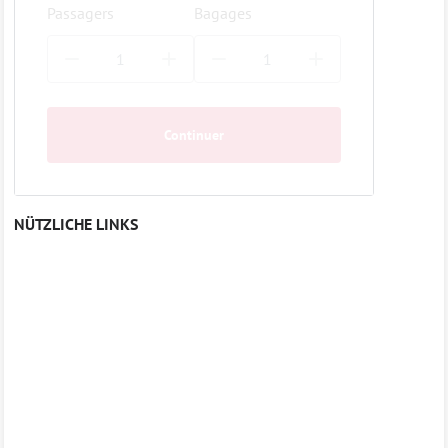
Passagers
Bagages
Continuer
NÜTZLICHE LINKS
Transfers vom Flughafen Marrakesch ins
Stadtzentrum (Medina)
Read more