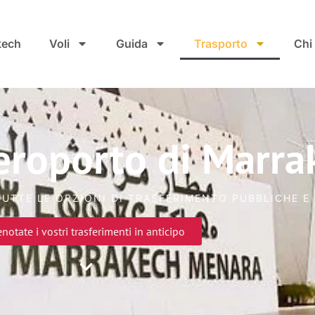
kech
Voli
Guida
Trasporto
Chi
eroporto di Marra
UTTE LE OPZIONI DI TRASFERIMENTO PUBBLICHE E 
enotate i vostri trasferimenti in anticipo