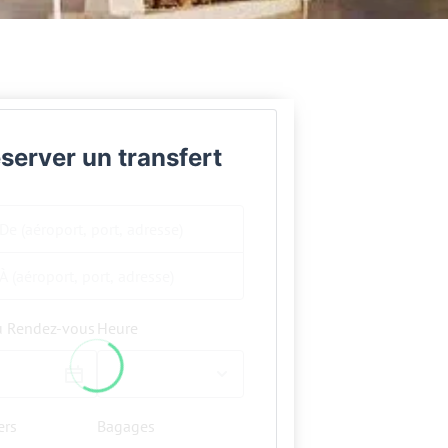
server un transfert
u Rendez-vous
Heure
ers
Bagages