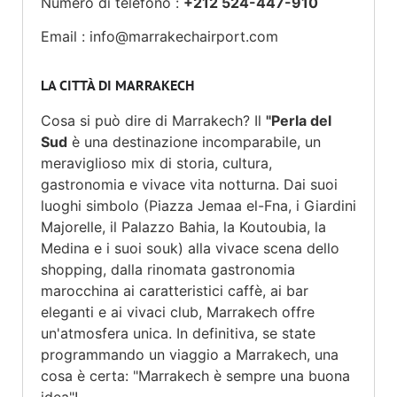
Numero di telefono :
+212 524-447-910
Email :
info@marrakechairport.com
LA CITTÀ DI MARRAKECH
Cosa si può dire di Marrakech? Il
"Perla del
Sud
è una destinazione incomparabile, un
meraviglioso mix di storia, cultura,
gastronomia e vivace vita notturna. Dai suoi
luoghi simbolo (Piazza Jemaa el-Fna, i Giardini
Majorelle, il Palazzo Bahia, la Koutoubia, la
Medina e i suoi souk) alla vivace scena dello
shopping, dalla rinomata gastronomia
marocchina ai caratteristici caffè, ai bar
eleganti e ai vivaci club, Marrakech offre
un'atmosfera unica. In definitiva, se state
programmando un viaggio a Marrakech, una
cosa è certa: "Marrakech è sempre una buona
idea"!