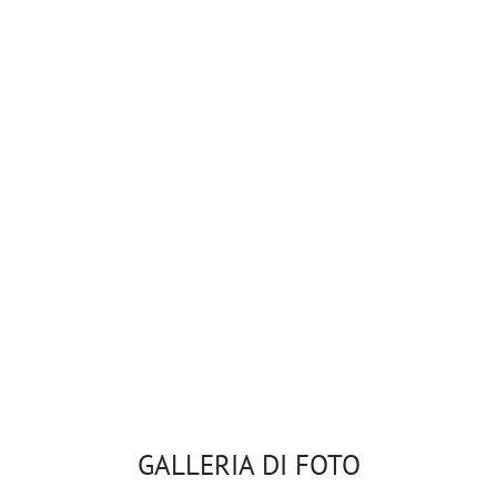
Aeroporto di Agadir
Aeroporto di
Tangeri
GALLERIA DI FOTO